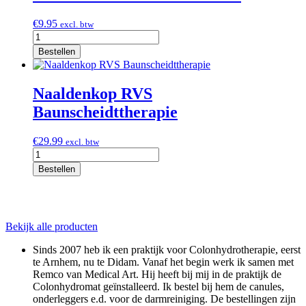
€
9.95
excl. btw
Soft
Nitril
Bestellen
Handschoenen
Wit
aantal
Naaldenkop RVS
Baunscheidttherapie
€
29.99
excl. btw
Naaldenkop
RVS
Bestellen
Baunscheidttherapie
aantal
Bekijk alle producten
Sinds 2007 heb ik een praktijk voor Colonhydrotherapie, eerst
te Arnhem, nu te Didam. Vanaf het begin werk ik samen met
Remco van Medical Art. Hij heeft bij mij in de praktijk de
Colonhydromat geïnstalleerd. Ik bestel bij hem de canules,
onderleggers e.d. voor de darmreiniging. De bestellingen zijn