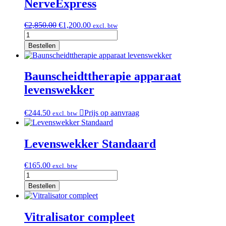
NerveExpress
Oorspronkelijke
Huidige
€
2,850.00
€
1,200.00
excl. btw
NerveExpress
prijs
prijs
aantal
was:
is:
Bestellen
€2,850.00.
€1,200.00.
Baunscheidttherapie apparaat
levenswekker
€
244.50
Prijs op aanvraag
excl. btw
Levenswekker Standaard
€
165.00
excl. btw
Levenswekker
Standaard
Bestellen
aantal
Vitralisator compleet