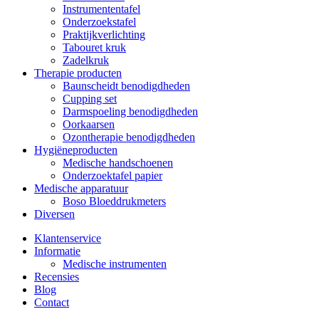
Instrumententafel
Onderzoekstafel
Praktijkverlichting
Tabouret kruk
Zadelkruk
Therapie producten
Baunscheidt benodigdheden
Cupping set
Darmspoeling benodigdheden
Oorkaarsen
Ozontherapie benodigdheden
Hygiëneproducten
Medische handschoenen
Onderzoektafel papier
Medische apparatuur
Boso Bloeddrukmeters
Diversen
Klantenservice
Informatie
Medische instrumenten
Recensies
Blog
Contact