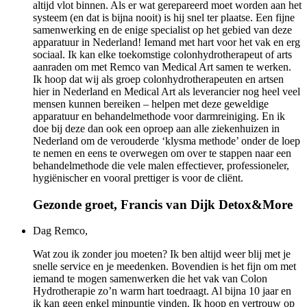
altijd vlot binnen. Als er wat gerepareerd moet worden aan het
systeem (en dat is bijna nooit) is hij snel ter plaatse. Een fijne
samenwerking en de enige specialist op het gebied van deze
apparatuur in Nederland! Iemand met hart voor het vak en erg
sociaal. Ik kan elke toekomstige colonhydrotherapeut of arts
aanraden om met Remco van Medical Art samen te werken.
Ik hoop dat wij als groep colonhydrotherapeuten en artsen
hier in Nederland en Medical Art als leverancier nog heel veel
mensen kunnen bereiken – helpen met deze geweldige
apparatuur en behandelmethode voor darmreiniging. En ik
doe bij deze dan ook een oproep aan alle ziekenhuizen in
Nederland om de verouderde ‘klysma methode’ onder de loep
te nemen en eens te overwegen om over te stappen naar een
behandelmethode die vele malen effectiever, professioneler,
hygiënischer en vooral prettiger is voor de cliënt.
Gezonde groet, Francis van Dijk
Detox&More
Dag Remco,
Wat zou ik zonder jou moeten? Ik ben altijd weer blij met je
snelle service en je meedenken. Bovendien is het fijn om met
iemand te mogen samenwerken die het vak van Colon
Hydrotherapie zo’n warm hart toedraagt. Al bijna 10 jaar en
ik kan geen enkel minpuntje vinden. Ik hoop en vertrouw op