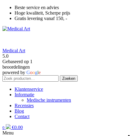
Beste service en advies
Hoge kwaliteit, Scherpe prijs
Gratis levering vanaf 150, -
Medical Art
5.0
Gebaseerd op 1
beoordelingen
powered by
G
o
o
g
l
e
Zoeken
Zoeken
naar:
Klantenservice
Informatie
Medische instrumenten
Recensies
Blog
Contact
€
0.00
0
Menu