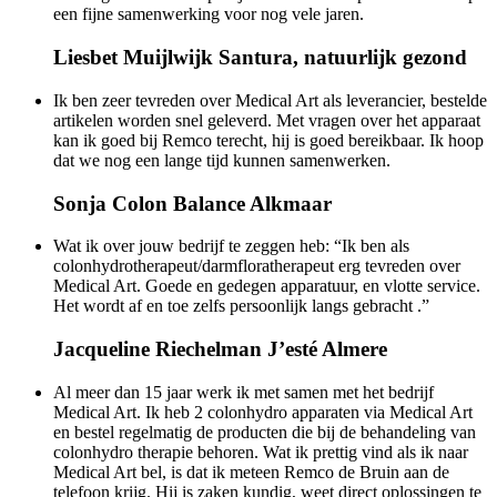
een fijne samenwerking voor nog vele jaren.
Liesbet Muijlwijk
Santura, natuurlijk gezond
Ik ben zeer tevreden over Medical Art als leverancier, bestelde
artikelen worden snel geleverd. Met vragen over het apparaat
kan ik goed bij Remco terecht, hij is goed bereikbaar. Ik hoop
dat we nog een lange tijd kunnen samenwerken.
Sonja
Colon Balance Alkmaar
Wat ik over jouw bedrijf te zeggen heb: “Ik ben als
colonhydrotherapeut/darmfloratherapeut erg tevreden over
Medical Art. Goede en gedegen apparatuur, en vlotte service.
Het wordt af en toe zelfs persoonlijk langs gebracht .”
Jacqueline Riechelman
J’esté Almere
Al meer dan 15 jaar werk ik met samen met het bedrijf
Medical Art. Ik heb 2 colonhydro apparaten via Medical Art
en bestel regelmatig de producten die bij de behandeling van
colonhydro therapie behoren. Wat ik prettig vind als ik naar
Medical Art bel, is dat ik meteen Remco de Bruin aan de
telefoon krijg. Hij is zaken kundig, weet direct oplossingen te