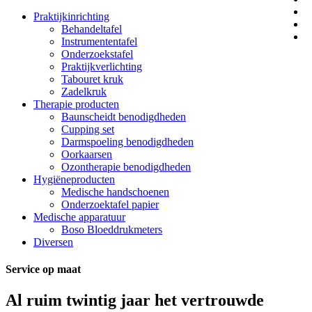
Praktijkinrichting
Behandeltafel
Instrumententafel
Onderzoekstafel
Praktijkverlichting
Tabouret kruk
Zadelkruk
Therapie producten
Baunscheidt benodigdheden
Cupping set
Darmspoeling benodigdheden
Oorkaarsen
Ozontherapie benodigdheden
Hygiëneproducten
Medische handschoenen
Onderzoektafel papier
Medische apparatuur
Boso Bloeddrukmeters
Diversen
Service op maat
Al ruim twintig jaar het vertrouwde