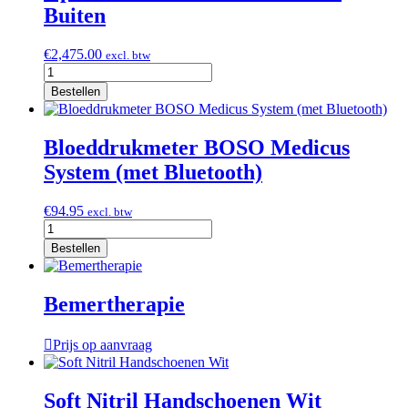
Buiten
€
2,475.00
excl. btw
3
persoons
Bestellen
Infraroodsauna
voor
Buiten
Bloeddrukmeter BOSO Medicus
aantal
System (met Bluetooth)
€
94.95
excl. btw
Bloeddrukmeter
BOSO
Bestellen
Medicus
System
(met
Bemertherapie
Bluetooth)
aantal
Prijs op aanvraag
Soft Nitril Handschoenen Wit