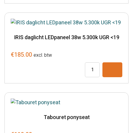
Ledpaneel
(gratis
proefplaatsing
mogelijk)
aantal
IRIS daglicht LEDpaneel 38w 5.300k UGR <19
€
185.00
excl. btw
IRIS
daglicht
LEDpaneel
38w
5.300k
UGR
aantal
Tabouret ponyseat