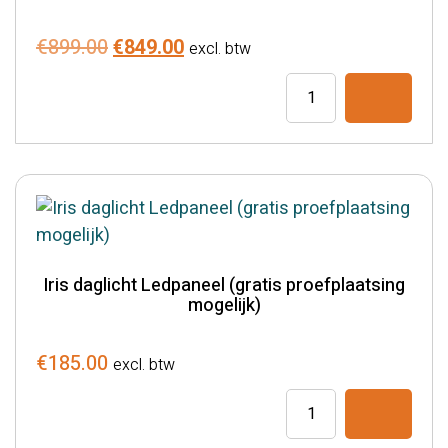
Oorspronkelijke
Huidige
€
899.00
€
849.00
excl. btw
prijs
prijs
High
was:
is:
/
€899.00.
€849.00.
Low
Comfort
Elektrisch
verstelbare
behandeltafel
aantal
Iris daglicht Ledpaneel (gratis proefplaatsing
mogelijk)
€
185.00
excl. btw
Iris
daglicht