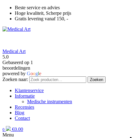
Beste service en advies
Hoge kwaliteit, Scherpe prijs
Gratis levering vanaf 150, -
Medical Art
5.0
Gebaseerd op 1
beoordelingen
powered by
G
o
o
g
l
e
Zoeken naar:
Zoeken
Klantenservice
Informatie
Medische instrumenten
Recensies
Blog
Contact
€
0.00
0
Menu