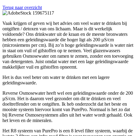
Terug naar overzicht
Vaak krijgen of geven wij het advies om veel water te drinken bij
ontgiften / detoxen van ons lichaam. Maar is dit werkelijk
voldoende? Ons drinkwater uit de kraan en de meeste bronwaters
hebben een geleidingswaarde die hoger ligt als 200 µS/cm
(microsiemens per cm). Bij zo’n hoge geleidingswaarde is water niet
in staat om vuil of gifstoffen op te nemen. Veel glazenwassers
gebruiken Osmosewater om ramen te zemen, zonder een toevoeging
van detergenten. Juist omdat water met een lage geleidingswaarde
makkelijker vuil en gifstoffen opneemt.
Het is dus veel beter om water te drinken met een lagere
geleidingswaarde.
Reverse Osmosewater heeft wel een geleidingswaarde onder de 200
µS/cm. Het is daarom veel gezonder om dit te drinken en veel
doeltreffender om te ontgiften. Ik heb onderzocht dat het beste en
mooiste systeem hiervoor komt van PurePro. Normaal is het zo dat
bij Reverse Osmosesystemen alles uit het water wordt gehaald. Ook
het leven en de mineralen.
Het R8 systeem van PurePro is een 8 level filter systeem, waarbij de