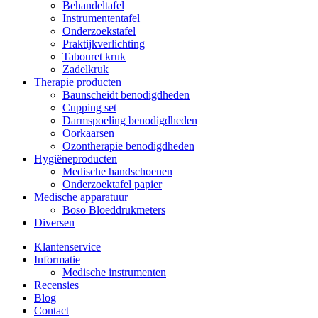
Behandeltafel
Instrumententafel
Onderzoekstafel
Praktijkverlichting
Tabouret kruk
Zadelkruk
Therapie producten
Baunscheidt benodigdheden
Cupping set
Darmspoeling benodigdheden
Oorkaarsen
Ozontherapie benodigdheden
Hygiëneproducten
Medische handschoenen
Onderzoektafel papier
Medische apparatuur
Boso Bloeddrukmeters
Diversen
Klantenservice
Informatie
Medische instrumenten
Recensies
Blog
Contact