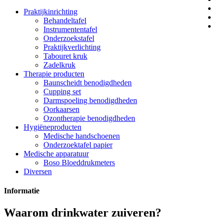
Praktijkinrichting
Behandeltafel
Instrumententafel
Onderzoekstafel
Praktijkverlichting
Tabouret kruk
Zadelkruk
Therapie producten
Baunscheidt benodigdheden
Cupping set
Darmspoeling benodigdheden
Oorkaarsen
Ozontherapie benodigdheden
Hygiëneproducten
Medische handschoenen
Onderzoektafel papier
Medische apparatuur
Boso Bloeddrukmeters
Diversen
Informatie
Waarom drinkwater zuiveren?