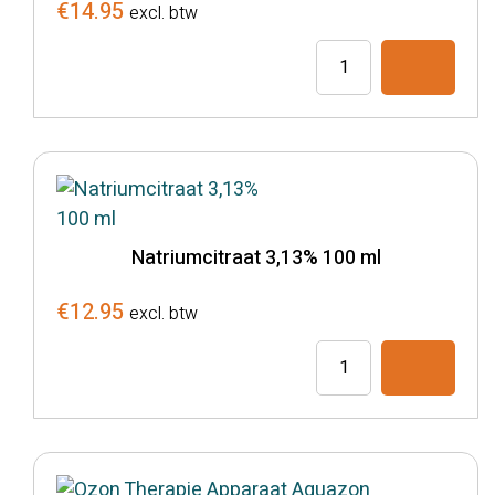
€
14.95
excl. btw
Natriumcitraat
3,13%
10
x
10
ml
ampullen
Natriumcitraat 3,13% 100 ml
ozontherapie
aantal
€
12.95
excl. btw
Natriumcitraat
3,13%
100
ml
aantal