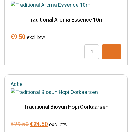
aantal
Traditional Aroma Essence 10ml
€
9.50
excl. btw
Traditional
Aroma
Essence
10ml
aantal
Actie
Traditional Biosun Hopi Oorkaarsen
Oorspronkelijke
Huidige
€
29.50
€
24.50
excl. btw