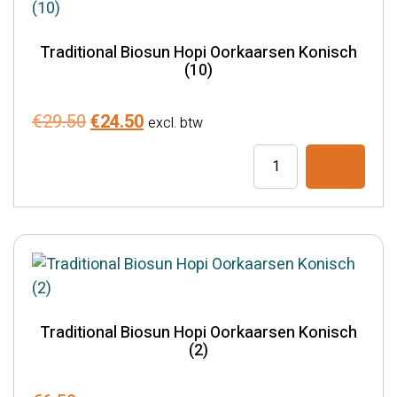
Traditional Biosun Hopi Oorkaarsen Konisch
(10)
Oorspronkelijke
Huidige
€
29.50
€
24.50
excl. btw
prijs
prijs
Traditional
was:
is:
Biosun
€29.50.
€24.50.
Hopi
Oorkaarsen
Konisch
(10)
aantal
Traditional Biosun Hopi Oorkaarsen Konisch
(2)