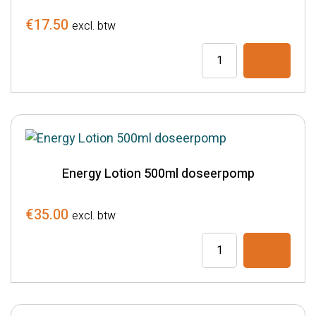
€
17.50
excl. btw
Energy
crème
100ml
pot
aantal
Energy Lotion 500ml doseerpomp
€
35.00
excl. btw
Energy
Lotion
500ml
doseerpomp