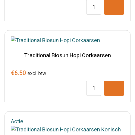
prijs
prijs
Traditional
was:
is:
Biosun
€29.50.
€24.50.
Hopi
Oorkaarsen
aantal
Traditional Biosun Hopi Oorkaarsen
€
6.50
excl. btw
Traditional
Biosun
Hopi
Oorkaarsen
aantal
Actie