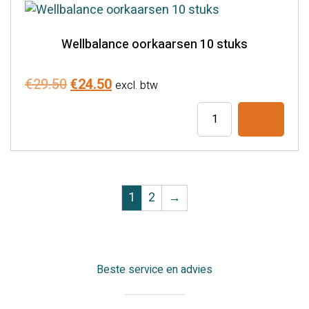
Wellbalance oorkaarsen 10 stuks
Oorspronkelijke
Huidige
€
29.50
€
24.50
excl. btw
prijs
prijs
Wellbalance
was:
is:
oorkaarsen
€29.50.
€24.50.
10
stuks
aantal
1
2
→
Beste service en advies