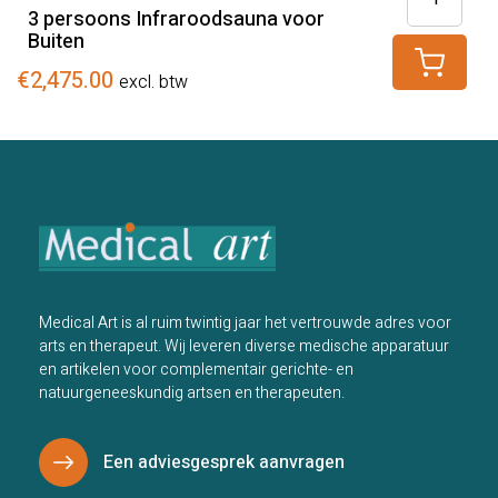
persoons
3 persoons Infraroodsauna voor
II
Buiten
Infrarood
aantal
voor
€
2,475.00
excl. btw
Buiten
aantal
Medical Art is al ruim twintig jaar het vertrouwde adres voor
arts en therapeut. Wij leveren diverse medische apparatuur
en artikelen voor complementair gerichte- en
natuurgeneeskundig artsen en therapeuten.
Een adviesgesprek aanvragen