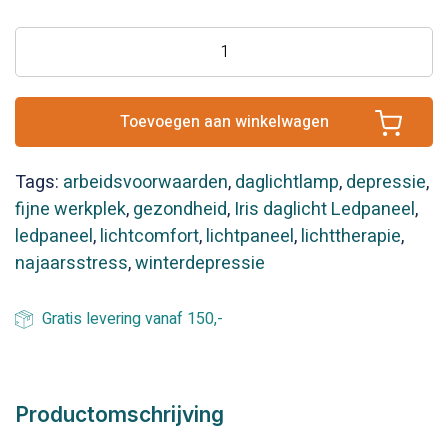
IRIS
daglicht
LEDpaneel
38w
Toevoegen aan winkelwagen
5.300k
UGR
Tags:
arbeidsvoorwaarden
,
daglichtlamp
,
depressie
,
aantal
fijne werkplek
,
gezondheid
,
Iris daglicht Ledpaneel
,
ledpaneel
,
lichtcomfort
,
lichtpaneel
,
lichttherapie
,
najaarsstress
,
winterdepressie
Gratis levering vanaf 150,-
Productomschrijving