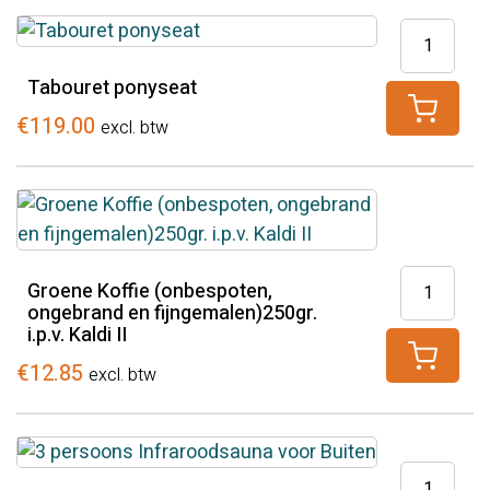
Tabouret
ponyseat
Tabouret ponyseat
aantal
€
119.00
excl. btw
Groene
Groene Koffie (onbespoten,
Koffie
ongebrand en fijngemalen)250gr.
i.p.v. Kaldi II
(onbespot
ongebran
€
12.85
excl. btw
en
fijngemal
i.p.v.
3
Kaldi