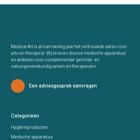
(
enema
/
irrigator
)
aantal
Medical Art is al ruim twintig jaar het vertrouwde adres voor
arts en therapeut. Wij leveren diverse medische apparatuur
en artikelen voor complementair gerichte- en
natuurgeneeskundig artsen en therapeuten.
Een adviesgesprek aanvragen
Categorieën
Hygiëneproducten
Medische apparatuur