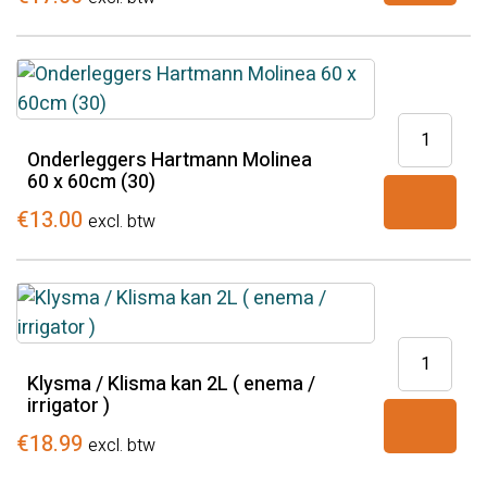
60
x
90cm
(30)
Onderlegg
aantal
Hartmann
Onderleggers Hartmann Molinea
60 x 60cm (30)
Molinea
60
€
13.00
excl. btw
x
60cm
(30)
aantal
Klysma
/
Klysma / Klisma kan 2L ( enema /
irrigator )
Klisma
kan
€
18.99
excl. btw
2L