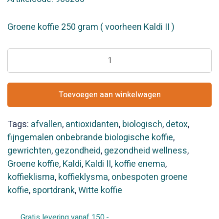
Groene koffie 250 gram ( voorheen Kaldi II )
Groene
Koffie
(onbespoten,
ongebrand
Toevoegen aan winkelwagen
en
fijngemalen)250gr.
Tags:
afvallen
,
antioxidanten
,
biologisch
,
detox
,
i.p.v.
fijngemalen onbebrande biologische koffie
,
Kaldi
gewrichten
,
gezondheid
,
gezondheid wellness
,
II
Groene koffie
,
Kaldi
,
Kaldi II
,
koffie enema
,
aantal
koffieklisma
,
koffieklysma
,
onbespoten groene
koffie
,
sportdrank
,
Witte koffie
Gratis levering vanaf 150,-