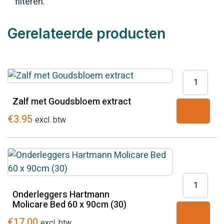
filteren.
Gerelateerde producten
Zalf
met
Zalf met Goudsbloem extract
Goudsblo
extract
€
3.95
excl. btw
aantal
Onderlegg
Hartmann
Onderleggers Hartmann
Molicare Bed 60 x 90cm (30)
Molicare
Bed
€
17.00
excl. btw