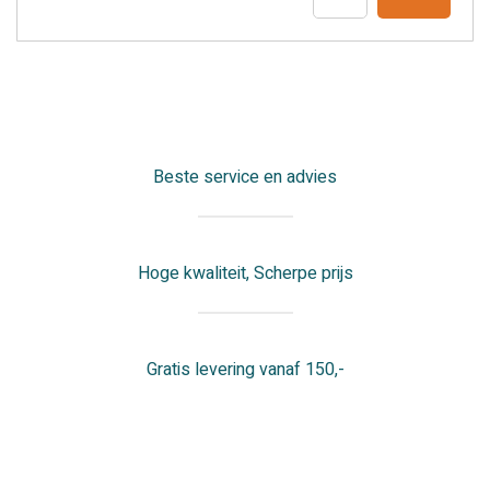
daglicht
LEDpaneel
38w
5.300k
UGR
aantal
Beste service en advies
Hoge kwaliteit, Scherpe prijs
Gratis levering vanaf 150,-