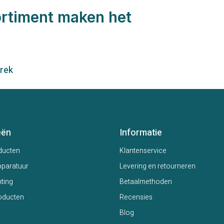
ortiment maken het
prek
eën
Informatie
ducten
Klantenservice
paratuur
Levering en retourneren
hting
Betaalmethoden
oducten
Recensies
Blog