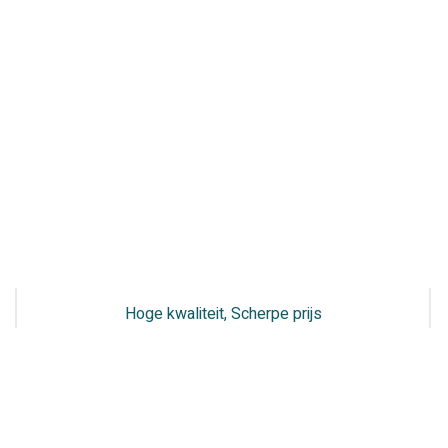
38w
5.300k
UGR
aantal
Hoge kwaliteit, Scherpe prijs