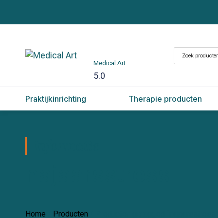
Zoeken
Medical Art
naar:
5.0
Praktijkinrichting
Therapie producten
Informatie
najaarsstress
Home
/
Producten
/ Producten getagged “najaarsstress