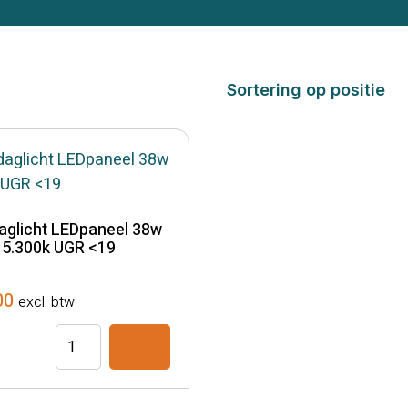
daglicht LEDpaneel 38w
5.300k UGR <19
00
excl. btw
IRIS
daglicht
LEDpaneel