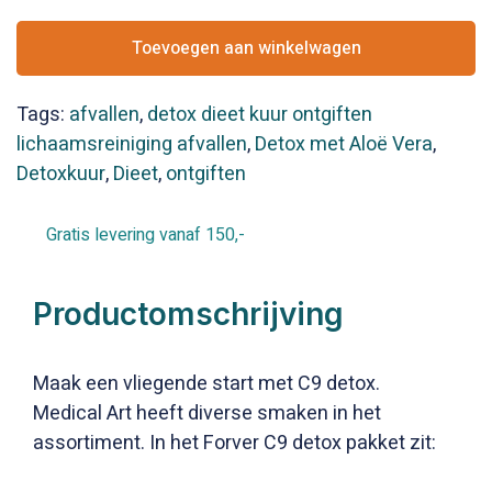
/
C9
Toevoegen aan winkelwagen
Detoxkuur
*
Tags:
afvallen
,
detox dieet kuur ontgiften
aantal
lichaamsreiniging afvallen
,
Detox met Aloë Vera
,
Detoxkuur
,
Dieet
,
ontgiften
Gratis levering vanaf 150,-
Productomschrijving
Maak een vliegende start met C9 detox.
Medical Art heeft diverse smaken in het
assortiment. In het Forver C9 detox pakket zit: