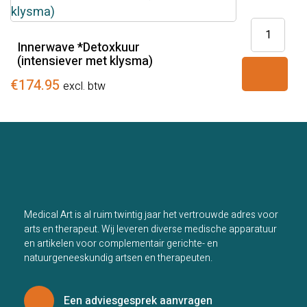
Innerwav
*Detoxkuu
Innerwave *Detoxkuur
(intensiever met klysma)
(intensiev
met
€
174.95
excl. btw
klysma)
aantal
Medical Art is al ruim twintig jaar het vertrouwde adres voor
arts en therapeut. Wij leveren diverse medische apparatuur
en artikelen voor complementair gerichte- en
natuurgeneeskundig artsen en therapeuten.
Een adviesgesprek aanvragen