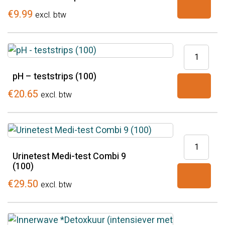
Inhalator
€
9.99
excl. btw
aantal
pH
-
pH – teststrips (100)
teststrips
(100)
€
20.65
excl. btw
aantal
Urinetest
Medi-
Urinetest Medi-test Combi 9
(100)
test
Combi
€
29.50
excl. btw
9
(100)
aantal