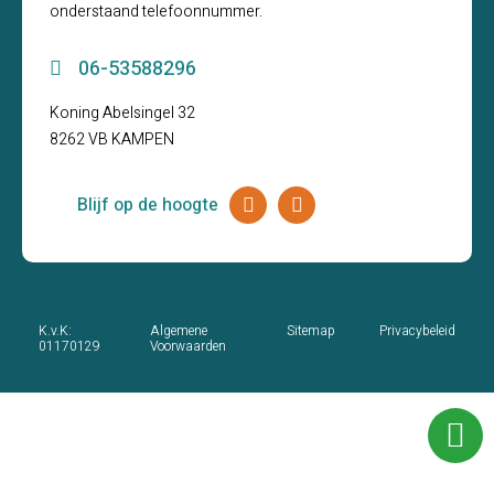
onderstaand telefoonnummer.
06-53588296
Koning Abelsingel 32
8262 VB KAMPEN
Blijf op de hoogte
K.v.K:
Algemene
Sitemap
Privacybeleid
01170129
Voorwaarden