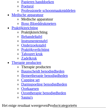
Papieren handdoeken
Poetsrol
Professionele schoonmaakmiddelen
Medische apparatuur
Medische apparatuur
Boso Bloeddrukmeters
Praktijkinrichting
Praktijkinrichting
Behandeltafel
Instrumententafel
Onderzoekstafel
Praktijkverlichting
Tabouret kruk
Zadelkruk
Therapie producten
Therapie producten
Baunscheidt benodigdheden
Bemertherapie benodigdheden
Cupping set
Darmspoeling benodigdheden
Oorkaarsen
Ozontherapie benodigdheden
Sauna's
Het enige resultaat weergeven
Productcategorieën