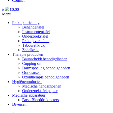
Contact
€
0.00
0
Menu
Praktijkinrichting
Behandeltafel
Instrumententafel
Onderzoekstafel
Praktijkverlichting
Tabouret kruk
Zadelkruk
Therapie producten
Baunscheidt benodigdheden
Cupping set
Darmspoeling benodigdheden
Oorkaarsen
Ozontherapie benodigdheden
Hygiëneproducten
Medische handschoenen
Onderzoektafel papier
Medische apparatuur
Boso Bloeddrukmeters
Diversen