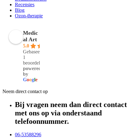
Recensies
Blog
Ozon-therapie
Medic
al Art
5.0
Gebaseerd op
1
beoordelingen
powered
by
G
o
o
g
l
e
Neem direct contact op
Bij vragen neem dan direct contact
met ons op via onderstaand
telefoonnummer.
06-53588296