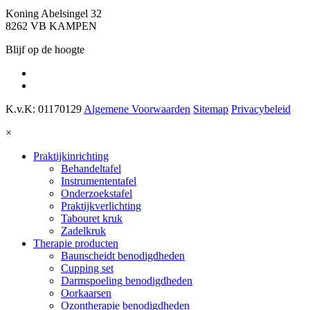
Koning Abelsingel 32
8262 VB KAMPEN
Blijf op de hoogte
K.v.K: 01170129
Algemene Voorwaarden
Sitemap
Privacybeleid
×
Praktijkinrichting
Behandeltafel
Instrumententafel
Onderzoekstafel
Praktijkverlichting
Tabouret kruk
Zadelkruk
Therapie producten
Baunscheidt benodigdheden
Cupping set
Darmspoeling benodigdheden
Oorkaarsen
Ozontherapie benodigdheden