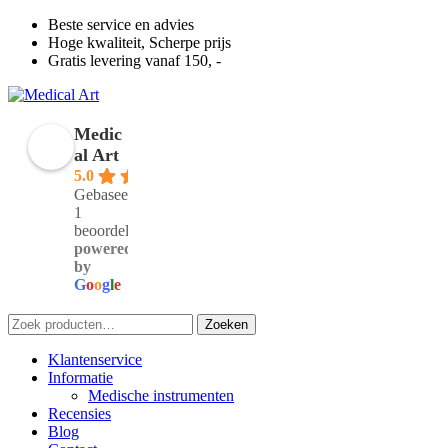
Beste service en advies
Hoge kwaliteit, Scherpe prijs
Gratis levering vanaf 150, -
Medic
al Art
5.0
Gebaseerd op
1
beoordelingen
powered
by
G
o
o
g
l
e
Zoeken
Zoeken
naar:
Klantenservice
Informatie
Medische instrumenten
Recensies
Blog