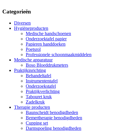
Aanbieding
(9)
Categorieën
Diversen
Hygiëneproducten
Medische handschoenen
Onderzoektafel papier
Papieren handdoeken
Poetsrol
Professionele schoonmaakmiddelen
Medische apparatuur
Boso Bloeddrukmeters
Praktijkinrichting
Behandeltafel
Instrumententafel
Onderzoekstafel
Praktijkverlichting
Tabouret kruk
Zadelkruk
Therapie producten
Baunscheidt benodigdheden
Bemertherapie benodigdheden
Cupping set
Darmspoeling benodigdheden