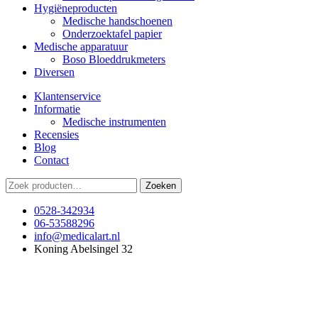
Hygiëneproducten
Medische handschoenen
Onderzoektafel papier
Medische apparatuur
Boso Bloeddrukmeters
Diversen
Klantenservice
Informatie
Medische instrumenten
Recensies
Blog
Contact
Zoeken
Zoeken
naar:
0528-342934
06-53588296
info@medicalart.nl
Koning Abelsingel 32