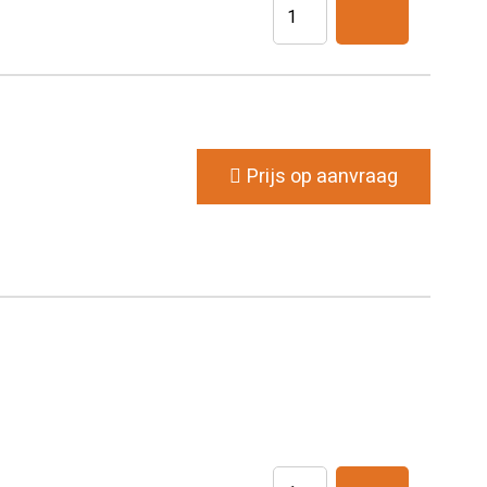
Infuussysteem
zonder
beluchting
voor
ozontherapie
(100)
Prijs op aanvraag
aantal
Vacuümfles