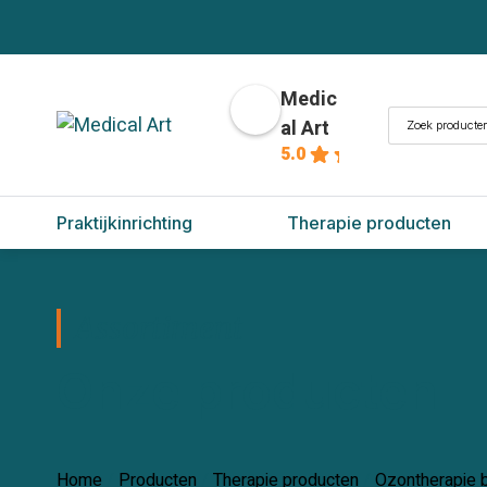
Medic
Zoeken
al Art
naar:
5.0
Praktijkinrichting
Therapie producten
Assortiment
Onze producten
Home
/
Producten
/
Therapie producten
/
Ozontherapie 