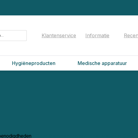
Klantenservice
Informatie
Recen
Hygiëneproducten
Medische apparatuur
benodigdheden
/ Ozon therapie apparaat Hyper Medozon Comfo