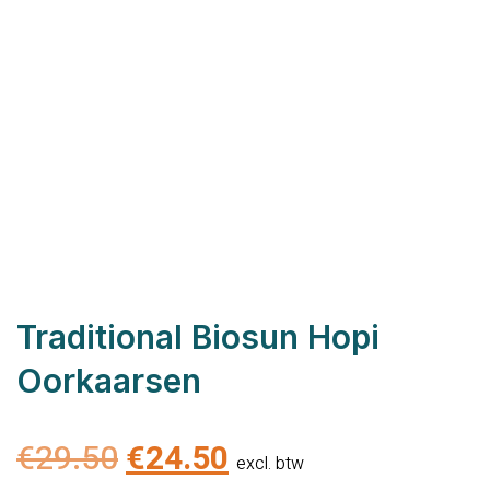
Traditional Biosun Hopi
Oorkaarsen
Oorspronkelijke
Huidige
€
29.50
€
24.50
excl. btw