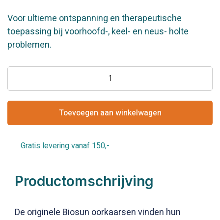
prijs
prijs
Voor ultieme ontspanning en therapeutische
was:
is:
toepassing bij voorhoofd-, keel- en neus- holte
problemen.
€29.50.
€24.50.
Traditional
Biosun
Hopi
Oorkaarsen
Toevoegen aan winkelwagen
aantal
Gratis levering vanaf 150,-
Productomschrijving
De originele Biosun oorkaarsen vinden hun