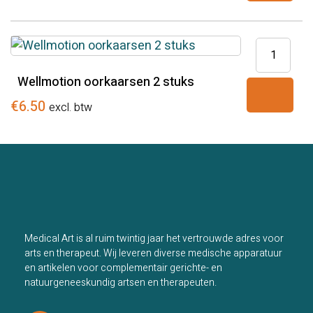
aantal
Wellmotio
oorkaarse
Wellmotion oorkaarsen 2 stuks
2
stuks
€
6.50
excl. btw
aantal
Medical Art is al ruim twintig jaar het vertrouwde adres voor
arts en therapeut. Wij leveren diverse medische apparatuur
en artikelen voor complementair gerichte- en
natuurgeneeskundig artsen en therapeuten.