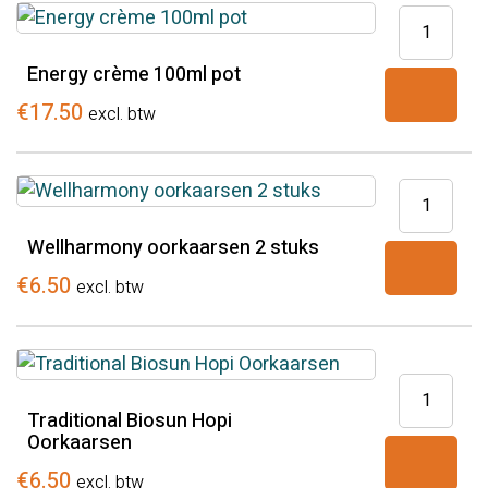
Energy
crème
Energy crème 100ml pot
100ml
pot
€
17.50
excl. btw
aantal
Wellharm
oorkaarse
Wellharmony oorkaarsen 2 stuks
2
stuks
€
6.50
excl. btw
aantal
Traditiona
Biosun
Traditional Biosun Hopi
Oorkaarsen
Hopi
Oorkaars
€
6.50
excl. btw