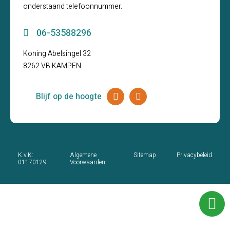
onderstaand telefoonnummer.
06-53588296
Koning Abelsingel 32
8262 VB KAMPEN
Blijf op de hoogte
K.v.K:
Algemene
Sitemap
Privacybeleid
01170129
Voorwaarden