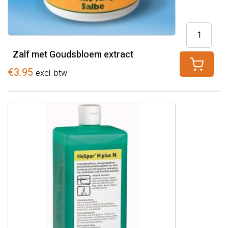
Zalf
met
Zalf met Goudsbloem extract
Goudsblo
extract
€
3.95
excl. btw
aantal