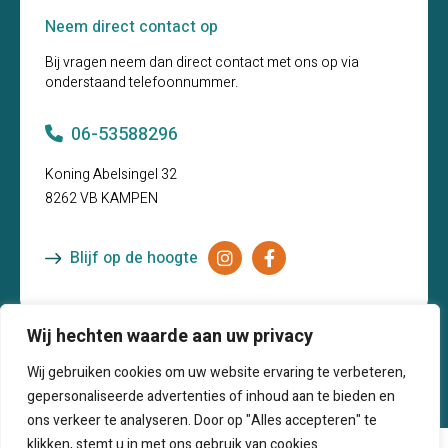
Neem direct contact op
Bij vragen neem dan direct contact met ons op via
onderstaand telefoonnummer.
06-53588296
Koning Abelsingel 32
8262 VB KAMPEN
Blijf op de hoogte
Wij hechten waarde aan uw privacy
Wij gebruiken cookies om uw website ervaring te verbeteren,
K.v.K:
Algemene
Sitemap
Privacybeleid
01170129
Voorwaarden
gepersonaliseerde advertenties of inhoud aan te bieden en
ons verkeer te analyseren. Door op "Alles accepteren" te
klikken, stemt u in met ons gebruik van cookies.