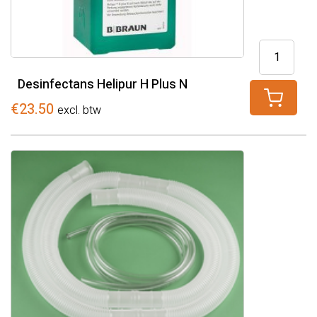
Desinfect
Helipur
Desinfectans Helipur H Plus N
H
Plus
€
23.50
excl. btw
N
aantal