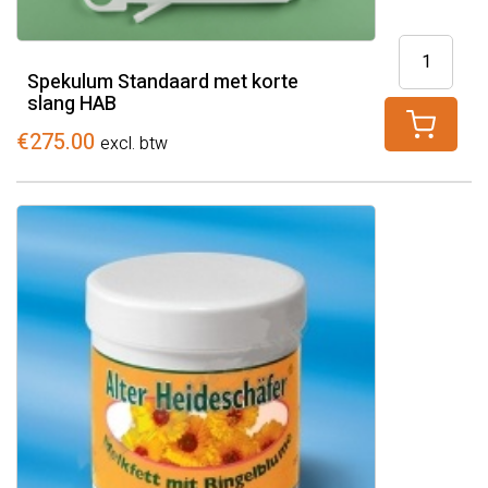
Spekulum
Standaard
Spekulum Standaard met korte
slang HAB
met
korte
€
275.00
excl. btw
slang
HAB
aantal