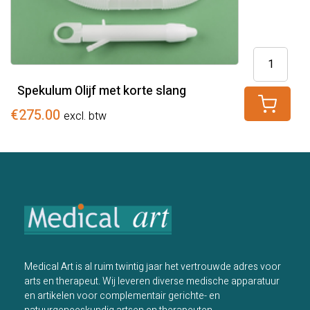
Spekulum
Olijf
Spekulum Olijf met korte slang
met
korte
€
275.00
excl. btw
slang
aantal
Medical Art is al ruim twintig jaar het vertrouwde adres voor
arts en therapeut. Wij leveren diverse medische apparatuur
en artikelen voor complementair gerichte- en