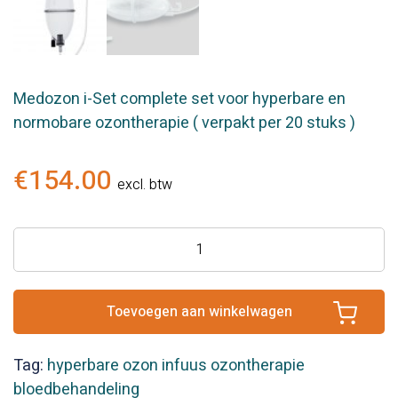
Medozon i-Set complete set voor hyperbare en
normobare ozontherapie ( verpakt per 20 stuks )
€
154.00
excl. btw
Medozon
i-
set
aantal
Toevoegen aan winkelwagen
Tag:
hyperbare ozon infuus ozontherapie
bloedbehandeling