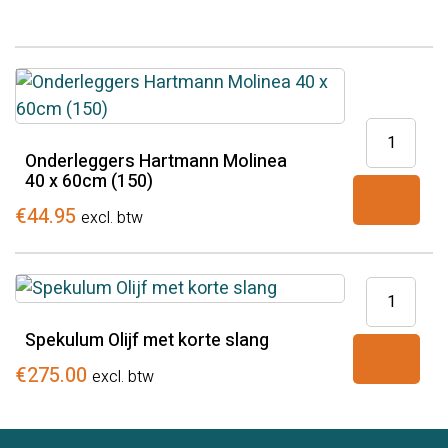
Onderlegg
Hartmann
Onderleggers Hartmann Molinea
40 x 60cm (150)
Molinea
40
€
44.95
excl. btw
x
60cm
Spekulum
(150)
Olijf
aantal
Spekulum Olijf met korte slang
met
korte
€
275.00
excl. btw
slang
aantal