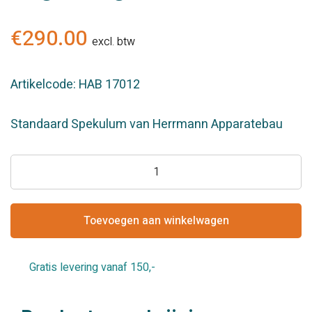
€
290.00
excl. btw
Artikelcode: HAB 17012
Standaard Spekulum van Herrmann Apparatebau
Spekulum
Standaard
met
lange
Toevoegen aan winkelwagen
slang
HAB
Gratis levering vanaf 150,-
aantal