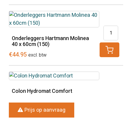
slang
HAB
aantal
Onderlegge
Hartmann
Onderleggers Hartmann Molinea
40 x 60cm (150)
Molinea
40
€
44.95
excl. btw
x
60cm
(150)
aantal
Colon Hydromat Comfort
Prijs op aanvraag