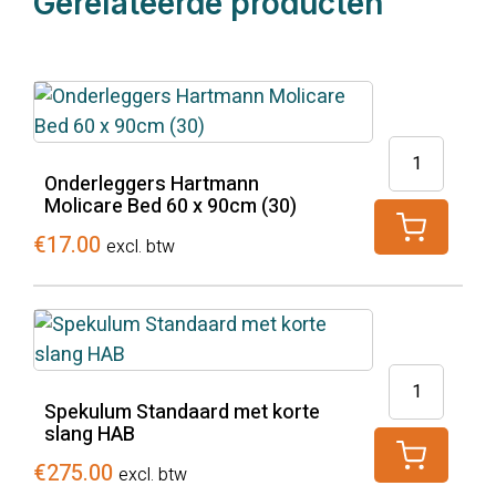
Gerelateerde producten
Onderlegge
Hartmann
Onderleggers Hartmann
Molicare Bed 60 x 90cm (30)
Molicare
Bed
€
17.00
excl. btw
60
x
90cm
(30)
Spekulum
aantal
Standaard
Spekulum Standaard met korte
slang HAB
met
korte
€
275.00
excl. btw