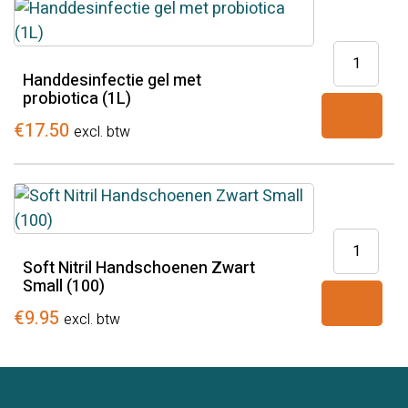
Handdesin
gel
Handdesinfectie gel met
probiotica (1L)
met
probiotica
€
17.50
excl. btw
(1L)
aantal
Soft
Nitril
Soft Nitril Handschoenen Zwart
Small (100)
Handscho
Zwart
€
9.95
excl. btw
Small
(100)
aantal