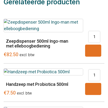
Gerelateerde producten
Zeepdisp
500ml
Zeepdispenser 500ml Ingo-man
met elleboogbediening
Ingo-
man
€
82.50
excl. btw
met
elleboogb
Handzeep
aantal
met
Handzeep met Probiotica 500ml
Probiotica
500ml
€
7.50
excl. btw
aantal