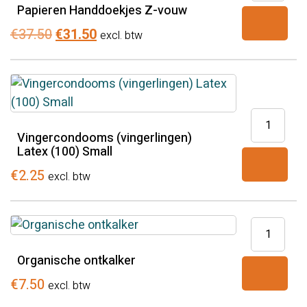
Papieren Handdoekjes Z-vouw
Z-
vouw
Oorspronkelijke
Huidige
€
37.50
€
31.50
excl. btw
aantal
prijs
prijs
was:
is:
€37.50.
€31.50.
Vingerco
(vingerlin
Vingercondooms (vingerlingen)
Latex (100) Small
Latex
(100)
€
2.25
excl. btw
Small
aantal
Organisch
ontkalker
Organische ontkalker
aantal
€
7.50
excl. btw