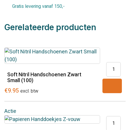
Gratis levering vanaf 150,-
Gerelateerde producten
Soft
Nitril
Soft Nitril Handschoenen Zwart
Small (100)
Handscho
Zwart
€
9.95
excl. btw
Small
(100)
Actie
aantal
Papieren
Handdoek