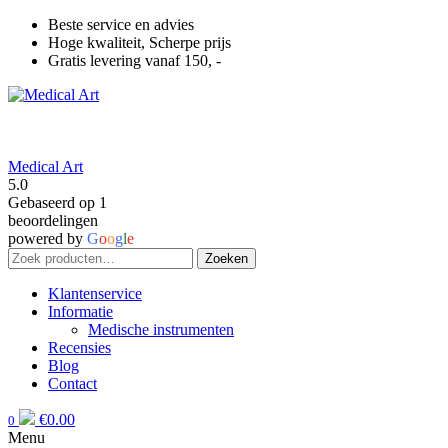
Beste service en advies
Hoge kwaliteit, Scherpe prijs
Gratis levering vanaf 150, -
Medical Art
5.0
Gebaseerd op 1
beoordelingen
powered by
G
o
o
g
l
e
Zoeken
Zoeken
naar:
Klantenservice
Informatie
Medische instrumenten
Recensies
Blog
Contact
€
0.00
0
Menu