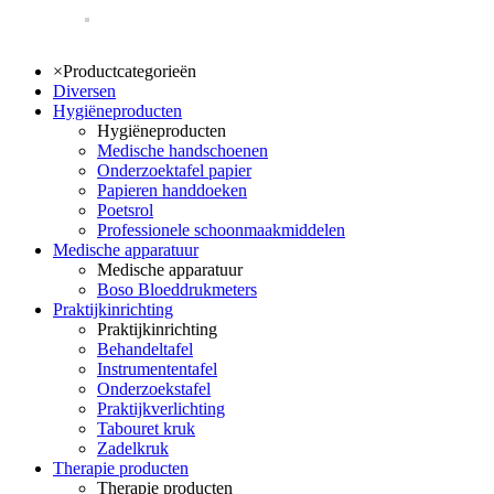
×
Productcategorieën
Diversen
Hygiëneproducten
Hygiëneproducten
Medische handschoenen
Onderzoektafel papier
Papieren handdoeken
Poetsrol
Professionele schoonmaakmiddelen
Medische apparatuur
Medische apparatuur
Boso Bloeddrukmeters
Praktijkinrichting
Praktijkinrichting
Behandeltafel
Instrumententafel
Onderzoekstafel
Praktijkverlichting
Tabouret kruk
Zadelkruk
Therapie producten
Therapie producten