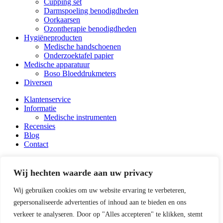
Cupping set
Darmspoeling benodigdheden
Oorkaarsen
Ozontherapie benodigdheden
Hygiëneproducten
Medische handschoenen
Onderzoektafel papier
Medische apparatuur
Boso Bloeddrukmeters
Diversen
Klantenservice
Informatie
Medische instrumenten
Recensies
Blog
Contact
Zoeken
Zoeken
naar:
Wij hechten waarde aan uw privacy
0528-342934
06-53588296
Wij gebruiken cookies om uw website ervaring te verbeteren,
info@medicalart.nl
gepersonaliseerde advertenties of inhoud aan te bieden en ons
Koning Abelsingel 32
verkeer te analyseren. Door op "Alles accepteren" te klikken, stemt