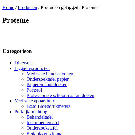
Home
/
Producten
/ Producten getagged “Proteïne”
Proteïne
Categorieën
Aanbieding
(9)
Diversen
Hygiëneproducten
Medische handschoenen
Onderzoektafel papier
Papieren handdoeken
Poetsrol
Professionele schoonmaakmiddelen
Medische apparatuur
Boso Bloeddrukmeters
Praktijkinrichting
Behandeltafel
Instrumententafel
Onderzoekstafel
Praktijkverlichting