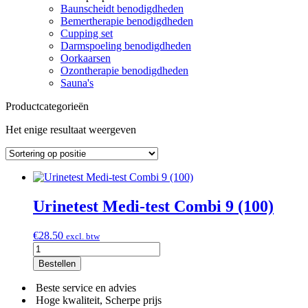
Baunscheidt benodigdheden
Bemertherapie benodigdheden
Cupping set
Darmspoeling benodigdheden
Oorkaarsen
Ozontherapie benodigdheden
Sauna's
Productcategorieën
Het enige resultaat weergeven
Urinetest Medi-test Combi 9 (100)
€
28.50
excl. btw
Urinetest
Medi-
Bestellen
test
Combi
Beste service en advies
9
Hoge kwaliteit, Scherpe prijs