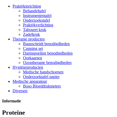
Praktijkinrichting
Behandeltafel
Instrumententafel
Onderzoekstafel
Praktijkverlichting
Tabouret kruk
Zadelkruk
Therapie producten
Baunscheidt benodigdheden
Cupping set
Darmspoeling benodigdheden
Oorkaarsen
Ozontherapie benodigdheden
Hygiëneproducten
Medische handschoenen
Onderzoektafel papier
Medische apparatuur
Boso Bloeddrukmeters
Diversen
Informatie
Proteïne