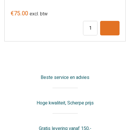
€
75.00
excl. btw
Onderzoektafel
papier
39cm
(ds.
á
6
rollen)
Beste service en advies
aantal
Hoge kwaliteit, Scherpe prijs
Gratis levering vanaf 150,-