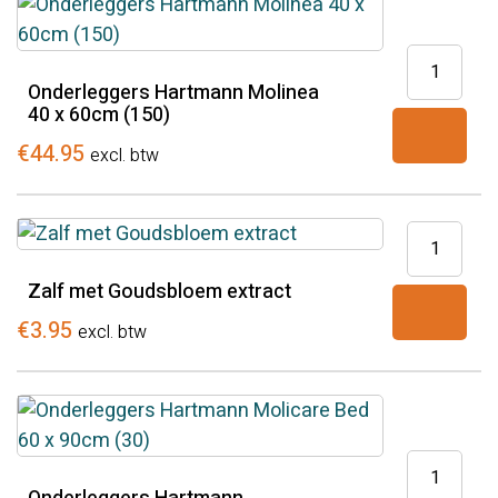
Onderlegg
Hartmann
Onderleggers Hartmann Molinea
40 x 60cm (150)
Molinea
40
€
44.95
excl. btw
x
60cm
Zalf
(150)
met
aantal
Zalf met Goudsbloem extract
Goudsblo
extract
€
3.95
excl. btw
aantal
Onderlegg
Hartmann