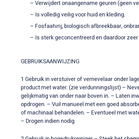
– Verwijdert onaangename geuren (geen ver
– Is volledig veilig voor huid en kleding.
– Fosfaatvrij, biologisch afbreekbaar, onbran
– Is sterk geconcentreerd en daardoor zeer v
GEBRUIKSAANWIJZING
1 Gebruik in verstuiver of vernevelaar onder lag
product met water. (zie verdunningslijst) – Neve
gelijkmatig van onder naar boven in. – Laten in
opdrogen. – Vuil manueel met een goed absorb
of machinaal behandelen. – Eventueel met wate
– Drogen indien nodig
2 Gebruik in hogedrukreiniger – Steek het chem