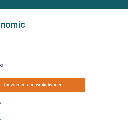
onomic
ng
Toevoegen aan winkelwagen
er
,-