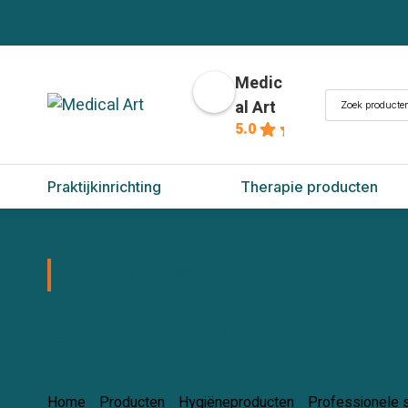
Medic
Zoeken
al Art
naar:
5.0
Praktijkinrichting
Therapie producten
Assortiment
Onze producten
Home
/
Producten
/
Hygiëneproducten
/
Professionele