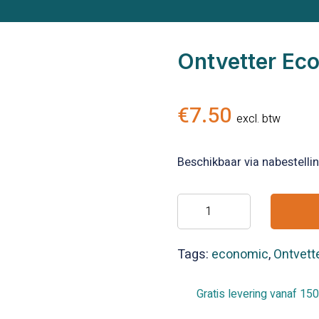
Ontvetter Ec
€
7.50
excl. btw
Beschikbaar via nabestelli
Ontvetter
Economic
aantal
Tags:
economic
,
Ontvett
Gratis levering vanaf 150