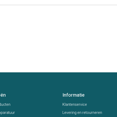
eën
Informatie
ducten
Klantenservice
paratuur
Levering en retourneren