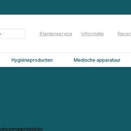
Klantenservice
Informatie
Recen
Hygiëneproducten
Medische apparatuur
 schoonmaakmiddelen
/ Ontvetter Economic