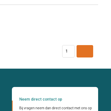
Handschoenen
Wit
Extra
Large
(100)
aantal
Papieren
Handdoekjes
Z-
vouw
aantal
Neem direct contact op
Bij vragen neem dan direct contact met ons op