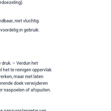
doezeling).
dbaar, niet vluchtig.
oordelig in gebruik.
e druk. – Verdun het
l het te reinigen oppervlak
werken, maar niet laten
erende doek verwijderen
r naspoelen of afspuiten.
ie aanzuigslangetje van