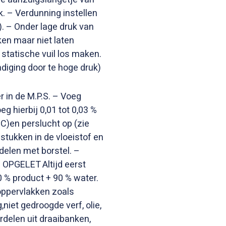
k. – Verdunning instellen
). – Onder lage druk van
ken maar niet laten
statische vuil los maken.
diging door te hoge druk)
r in de M.P.S. – Voeg
g hierbij 0,01 tot 0,03 %
C)en perslucht op (zie
stukken in de vloeistof en
delen met borstel. –
 OPGELET Altijd eerst
0 % product + 90 % water.
ppervlakken zoals
iet gedroogde verf, olie,
rdelen uit draaibanken,