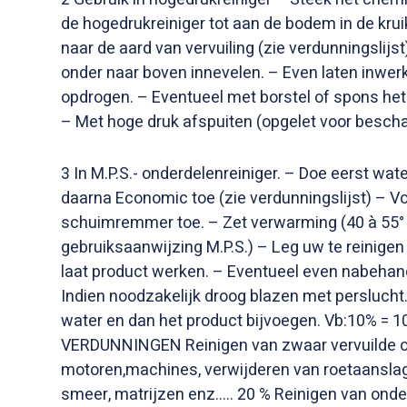
de hogedrukreiniger tot aan de bodem in de krui
naar de aard van vervuiling (zie verdunningslijst
onder naar boven innevelen. – Even laten inwer
opdrogen. – Eventueel met borstel of spons het 
– Met hoge druk afspuiten (opgelet voor bescha
3 In M.P.S.- onderdelenreiniger. – Doe eerst wate
daarna Economic toe (zie verdunningslijst) – Voe
schuimremmer toe. – Zet verwarming (40 à 55° 
gebruiksaanwijzing M.P.S.) – Leg uw te reinigen 
laat product werken. – Eventueel even nabehan
Indien noodzakelijk droog blazen met perslucht.
water en dan het product bijvoegen. Vb:10% = 1
VERDUNNINGEN Reinigen van zwaar vervuilde o
motoren,machines, verwijderen van roetaanslag,n
smeer, matrijzen enz….. 20 % Reinigen van onde