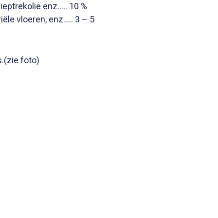
ieptrekolie enz….. 10 %
iële vloeren, enz….. 3 – 5
.(zie foto)