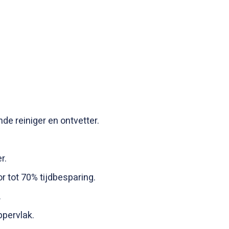
nde reiniger en ontvetter.
r.
r tot 70% tijdbesparing.
.
ppervlak.