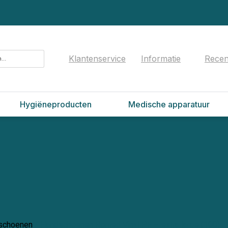
Klantenservice
Informatie
Recen
Hygiëneproducten
Medische apparatuur
schoenen
/ Handschoenen Romed Vinyl PF – extra large (100)