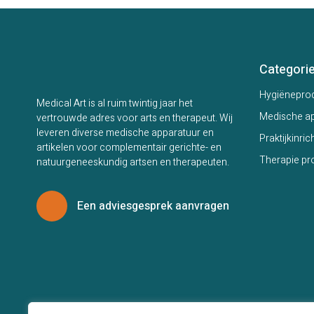
Categori
Hygiënepro
Medical Art is al ruim twintig jaar het
Medische ap
vertrouwde adres voor arts en therapeut. Wij
leveren diverse medische apparatuur en
Praktijkinric
artikelen voor complementair gerichte- en
Therapie pr
natuurgeneeskundig artsen en therapeuten.
Een adviesgesprek aanvragen