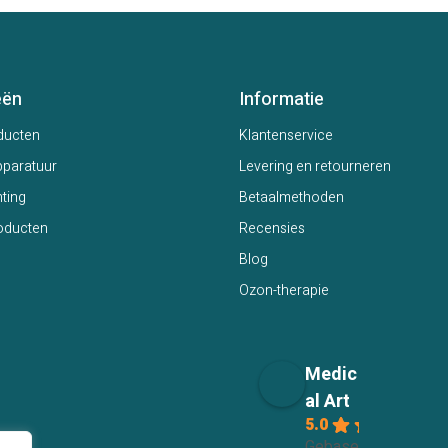
eën
Informatie
ducten
Klantenservice
paratuur
Levering en retourneren
hting
Betaalmethoden
oducten
Recensies
Blog
Ozon-therapie
Medic
al Art
5.0
Gebaseerd op