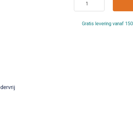
Handschoenen
Romed
Vinyl
PF
Gratis levering vanaf 150
–
extra
large
(100)
aantal
dervrij