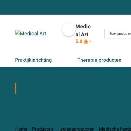
Medic
Zoeken
al Art
naar:
5.0
Praktijkinrichting
Therapie producten
Assortiment
Onze producten
Home
/
Producten
/
Hygiëneproducten
/
Medische hand